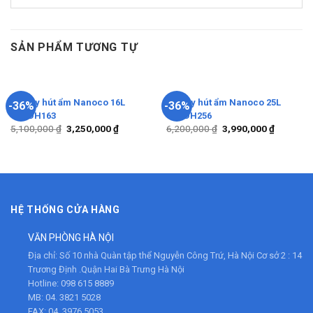
SẢN PHẨM TƯƠNG TỰ
Máy hút ẩm Nanoco 16L
Máy hút ẩm Nanoco 25L
-36%
-36%
NDH163
NDH256
5,100,000
₫
3,250,000
₫
6,200,000
₫
3,990,000
₫
HỆ THỐNG CỬA HÀNG
VĂN PHÒNG HÀ NỘI
Địa chỉ:
Số 10 nhà Quàn tập thể Nguyễn Công Trứ, Hà Nội Cơ sở 2 : 14
Trương Định .Quận Hai Bà Trưng Hà Nội
Hotline:
098 615 8889
MB:
04. 3821 5028
FAX:
04. 3976 5053