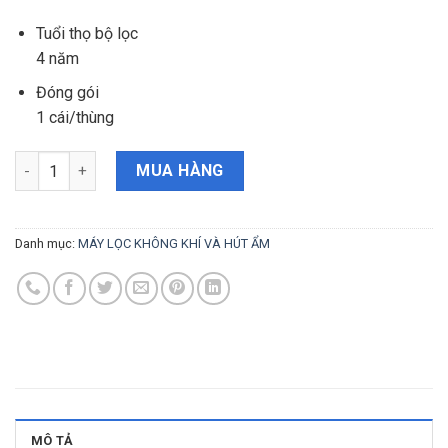
Tuổi thọ bộ lọc
4 năm
Đóng gói
1 cái/thùng
Máy lọc không khí nanoe™ X F-PXV50A với Bộ lọc HEPA số lượn
MUA HÀNG
Danh mục:
MÁY LỌC KHÔNG KHÍ VÀ HÚT ẨM
MÔ TẢ