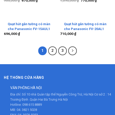
955,000
₫
670,000
₫
1,090,000
₫
770,000
₫
Quạt hút gắn tường có màn
Quạt hút gắn tường có màn
che Panasonic FV-15AUL1
che Panasonic FV-20AL1
696,000
₫
710,000
₫
1
2
3
HỆ THỐNG CỬA HÀNG
VĂN PHÒNG HÀ NỘI
Địa chỉ:
Số 10 nhà Quàn tập thể Nguyễn Công Trứ, Hà Nội Cơ sở 2 : 14
Trương Định .Quận Hai Bà Trưng Hà Nội
Hotline:
098 615 8889
MB:
04. 3821 5028
FAX:
04. 3976 5053