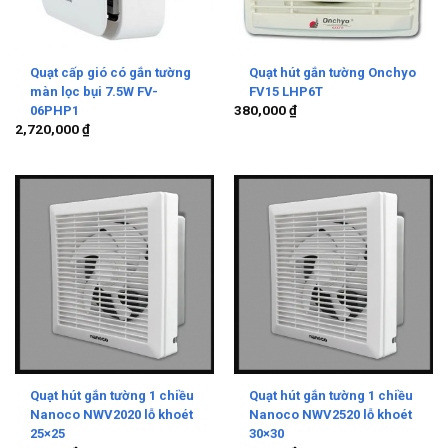
Quạt cấp gió có gắn tường
Quạt hút gắn tường Onchyo
màn lọc bụi 7.5W FV-
FV15 LHP6T
380,000
₫
06PHP1
2,720,000
₫
Quạt hút gắn tường 1 chiều
Quạt hút gắn tường 1 chiều
Nanoco NWV2020 lỗ khoét
Nanoco NWV2520 lỗ khoét
25×25
30×30