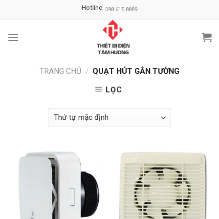
Skip
Hotline:
098 615 8889
to
content
TRANG CHỦ
/
QUẠT HÚT GẮN TƯỜNG
LỌC