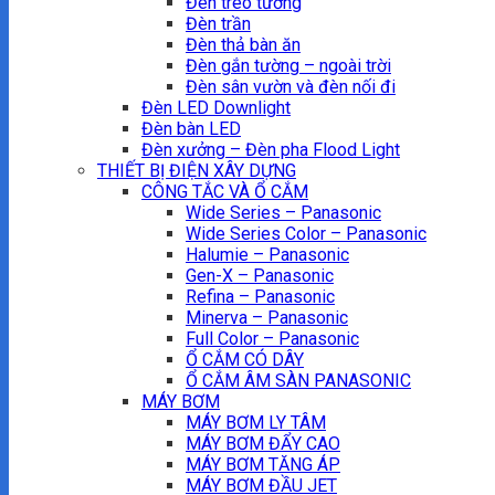
Đèn treo tường
Đèn trần
Đèn thả bàn ăn
Đèn gắn tường – ngoài trời
Đèn sân vườn và đèn nối đi
Đèn LED Downlight
Đèn bàn LED
Đèn xưởng – Đèn pha Flood Light
THIẾT BỊ ĐIỆN XÂY DỰNG
CÔNG TẮC VÀ Ổ CẮM
Wide Series – Panasonic
Wide Series Color – Panasonic
Halumie – Panasonic
Gen-X – Panasonic
Refina – Panasonic
Minerva – Panasonic
Full Color – Panasonic
Ổ CẮM CÓ DÂY
Ổ CẮM ÂM SÀN PANASONIC
MÁY BƠM
MÁY BƠM LY TÂM
MÁY BƠM ĐẨY CAO
MÁY BƠM TĂNG ÁP
MÁY BƠM ĐẦU JET