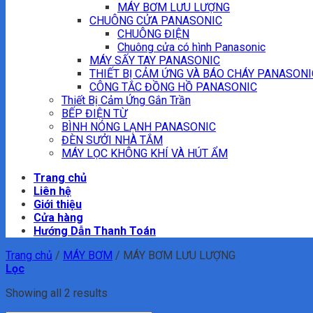
MÁY BƠM LƯU LƯỢNG
CHUÔNG CỬA PANASONIC
CHUÔNG ĐIỆN
Chuông cửa có hình Panasonic
MÁY SẤY TAY PANASONIC
THIẾT BỊ CẢM ỨNG VÀ BÁO CHÁY PANASONI
CÔNG TẮC ĐỒNG HỒ PANASONIC
Thiết Bị Cảm Ứng Gắn Trần
BẾP ĐIỆN TỪ
BÌNH NÓNG LẠNH PANASONIC
ĐÈN SƯỞI NHÀ TẮM
MÁY LỌC KHÔNG KHÍ VÀ HÚT ẨM
Trang chủ
Liên hệ
Giới thiệu
Cửa hàng
Hướng Dẫn Thanh Toán
Trang chủ
/
MÁY BƠM
/
MÁY BƠM LƯU LƯỢNG
Lọc
Showing all 2 results