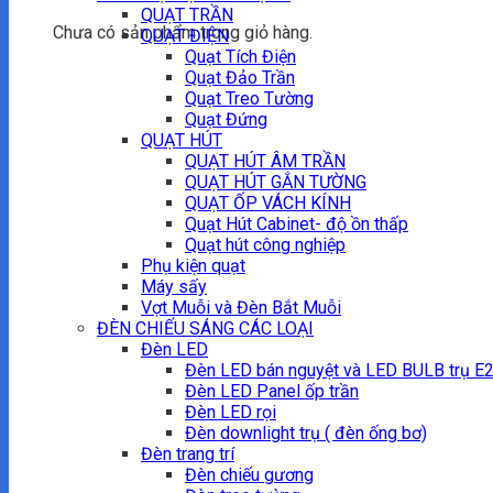
QUẠT TRẦN
Chưa có sản phẩm trong giỏ hàng.
QUẠT ĐIỆN
Quạt Tích Điện
Quạt Đảo Trần
Quạt Treo Tường
Quạt Đứng
QUẠT HÚT
QUẠT HÚT ÂM TRẦN
QUẠT HÚT GẮN TƯỜNG
QUẠT ỐP VÁCH KÍNH
Quạt Hút Cabinet- độ ồn thấp
Quạt hút công nghiệp
Phụ kiện quạt
Máy sấy
Vợt Muỗi và Đèn Bắt Muỗi
ĐÈN CHIẾU SÁNG CÁC LOẠI
Đèn LED
Đèn LED bán nguyệt và LED BULB trụ E
Đèn LED Panel ốp trần
Đèn LED rọi
Đèn downlight trụ ( đèn ống bơ)
Đèn trang trí
Đèn chiếu gương