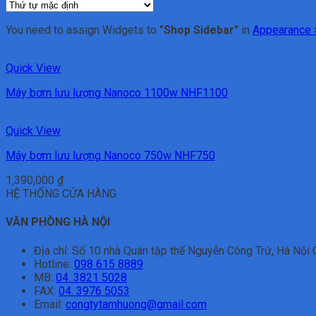
You need to assign Widgets to
"Shop Sidebar"
in
Appearance 
Quick View
Máy bơm lưu lượng Nanoco 1100w NHF1100
Quick View
Máy bơm lưu lượng Nanoco 750w NHF750
1,390,000
₫
HỆ THỐNG CỬA HÀNG
VĂN PHÒNG HÀ NỘI
Địa chỉ:
Số 10 nhà Quàn tập thể Nguyễn Công Trứ, Hà Nội C
Hotline:
098 615 8889
MB:
04. 3821 5028
FAX:
04. 3976 5053
Email:
congtytamhuong@gmail.com