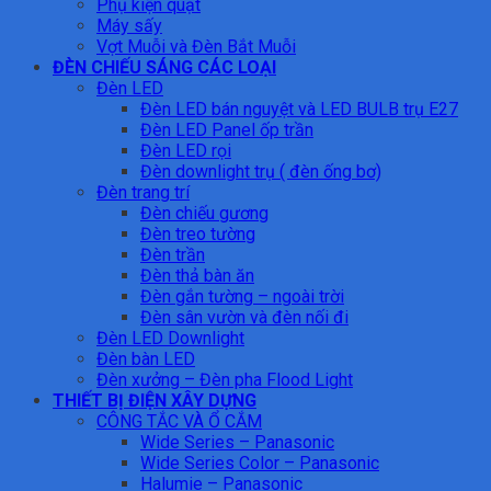
Phụ kiện quạt
Máy sấy
Vợt Muỗi và Đèn Bắt Muỗi
ĐÈN CHIẾU SÁNG CÁC LOẠI
Đèn LED
Đèn LED bán nguyệt và LED BULB trụ E27
Đèn LED Panel ốp trần
Đèn LED rọi
Đèn downlight trụ ( đèn ống bơ)
Đèn trang trí
Đèn chiếu gương
Đèn treo tường
Đèn trần
Đèn thả bàn ăn
Đèn gắn tường – ngoài trời
Đèn sân vườn và đèn nối đi
Đèn LED Downlight
Đèn bàn LED
Đèn xưởng – Đèn pha Flood Light
THIẾT BỊ ĐIỆN XÂY DỰNG
CÔNG TẮC VÀ Ổ CẮM
Wide Series – Panasonic
Wide Series Color – Panasonic
Halumie – Panasonic