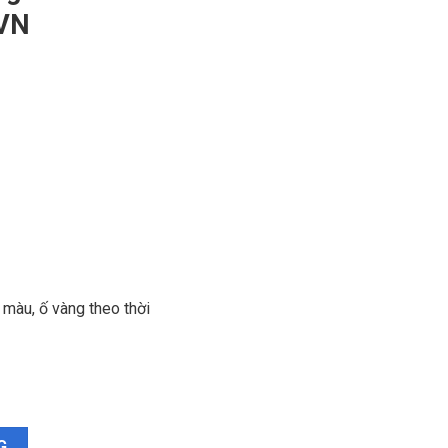
VN
màu, ố vàng theo thời
WEGH6802CYZ‑VN số lượng
G