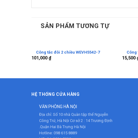
SẢN PHẨM TƯƠNG TỰ
Công tắc đôi 2 chiều WEVH5542-7
Công 
101,000
₫
15,500
HỆ THỐNG CỬA HÀNG
VĂN PHÒNG HÀ NỘI
Địa chỉ:
Số 10 nhà Quàn tập thể Nguyễn
Công Trứ, Hà Nội Cơ sở 2 : 14 Trương Định
.Quận Hai Bà Trưng Hà Nội
Hotline:
098 615 8889