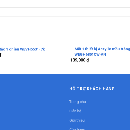
Mặt 1 thiết bị Acrylic mầu trắn
tắc 1 chiều WEVH5531-7k
WEGH6801CW‑VN
₫
139,000
₫
HỖ TRỢ KHÁCH HÀNG
Trang chủ
Liên hệ
Giới thiệu
Cửa hàng