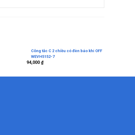
g
Công tắc C 2 chiều có đèn báo khi OFF
Mặt 1 A
WEVH5152-7
WEGH68
94,000
₫
145,000
₫