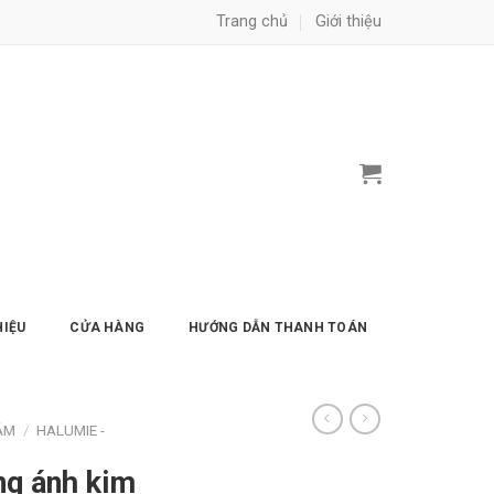
Trang chủ
Giới thiệu
HIỆU
CỬA HÀNG
HƯỚNG DẪN THANH TOÁN
ẮM
/
HALUMIE -
ng ánh kim