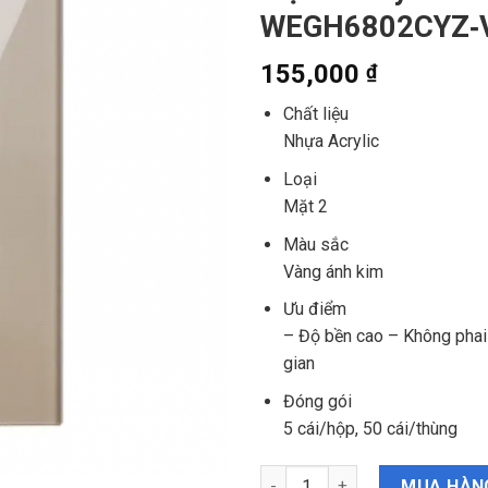
WEGH6802CYZ‑
155,000
₫
Chất liệu
Nhựa Acrylic
Loại
Mặt 2
Màu sắc
Vàng ánh kim
Ưu điểm
– Độ bền cao – Không phai 
gian
Đóng gói
5 cái/hộp, 50 cái/thùng
Mặt 2 Acrylic vàng ánh kim 
MUA HÀN