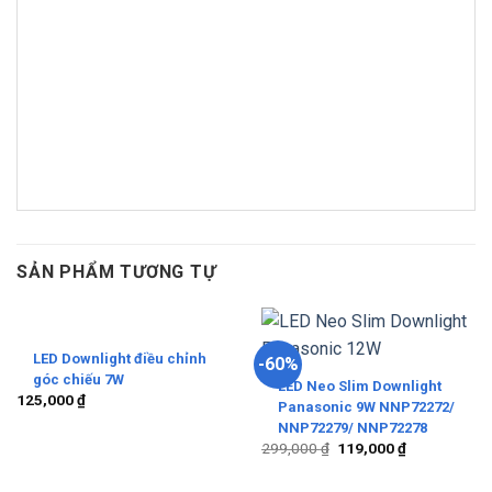
SẢN PHẨM TƯƠNG TỰ
LED Downlight điều chỉnh
-60%
góc chiếu 7W
LED Neo Slim Downlight
125,000
₫
Panasonic 9W NNP72272/
NNP72279/ NNP72278
299,000
₫
119,000
₫