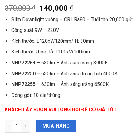
370,000
140,000
₫
₫
Slim Downlight vuông – CRI: Ra80 – Tuổi thọ 20,000 giờ
Công suất 9W – 220V
Kích thước: L120xW120mm/ H: 30mm
Kích thước khoét lỗ: L100xW100mm
NNP72254
– 630lm – Ánh sáng vàng 3000K
NNP72250
– 630lm – Ánh sáng trung tính 4000K
NNP72255
– 630lm – Ánh sáng trắng 6500K
Đóng gói: 10 cái/thùng
KHÁCH LẤY BUÔN VUI LÒNG GỌI ĐỂ CÓ GIÁ TỐT
LED Neo Slim Downlight vuông Panasonic 9W NNP72254/ NNP7
MUA HÀNG